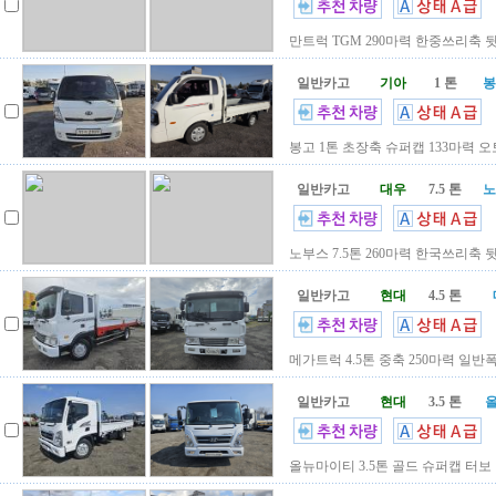
만트럭 TGM 290마력 한중쓰리축 뒷
일반카고
기아
1 톤
봉
봉고 1톤 초장축 슈퍼캡 133마력 오
일반카고
대우
7.5 톤
노
노부스 7.5톤 260마력 한국쓰리축 뒷축
일반카고
현대
4.5 톤
메가트럭 4.5톤 중축 250마력 일반폭
일반카고
현대
3.5 톤
올
올뉴마이티 3.5톤 골드 슈퍼캡 터보 1