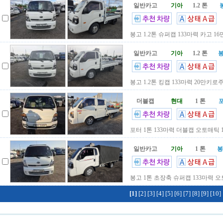
일반카고
기아
1.2 톤
봉고 1.2톤 슈퍼캡 133마력 카고 16
일반카고
기아
1.2 톤
봉
봉고 1.2톤 킹캡 133마력 20만키로주
더블캡
현대
1 톤
포터 1톤 133마력 더블캡 오토매틱 
일반카고
기아
1 톤
봉
봉고 1톤 초장축 슈퍼캡 133마력 
[1]
[2]
[3]
[4]
[5]
[6]
[7]
[8]
[9]
[10]