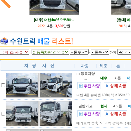
[대우]
더쌘4m95오토8빠...
[현대]
메
2022
|
4톤
|
3,500
만원
2015
|
4
~
까지
::: 등록차량
대우
4 톤
더
:::
더쎈 4톤 슈퍼캡 186마력 ABS/AS
일반카고
현대
4.5 톤
메
메가트럭 중축 270마력 광폭폭적재함.