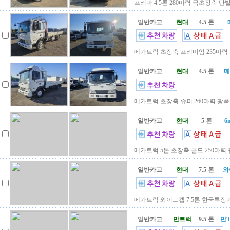
프리마 4.5톤 280마력 극초장축 단발
일반카고
현대
4.5 톤
메가트럭 초장축 프리미엄 235마력 
일반카고
현대
4.5 톤
메
메가트럭 초장축 슈퍼 260마력 광폭폭
일반카고
현대
5 톤
6
메가트럭 5톤 초장축 골드 250마력 광
일반카고
현대
7.5 톤
와
메가트럭 와이드캡 7.5톤 한국특장기술
일반카고
만트럭
9.5 톤
만