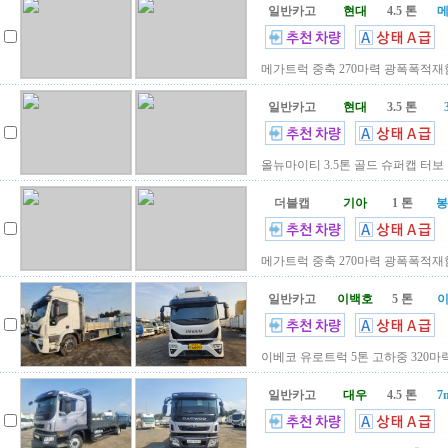
일반카고
현대
4.5 톤
메
메가트럭 중축 270마력 광폭폭적재함.
일반카고
현대
3.5 톤
올뉴마이티 3.5톤 골드 슈퍼캡 터보 1
더블캡
기아
1 톤
봉
메가트럭 중축 270마력 광폭폭적재함.
일반카고
이백호
5 톤
이
이베코 유로트럭 5톤 고하중 320마력
일반카고
대우
4.5 톤
7