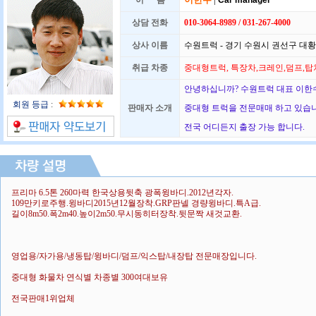
이 름
Car manager
상담 전화
010-3064-8989 / 031-267-4000
상사 이름
수원트럭 - 경기 수원시 권선구 대황교
취급 차종
중대형트럭, 특장차,크레인,덤프,탑
안녕하십니까? 수원트럭 대표 이한수
회원 등급
:
판매자 소개
중대형 트럭을 전문매매 하고 있습
전국 어디든지 출장 가능 합니다.
프리마 6.5톤 260마력 한국상용뒷축 광폭윙바디.2012년각자.
109만키로주행.윙바디2015년12월장착.GRP판넬 경량윙바디.특A급.
길이8m50.폭2m40.높이2m50.무시동히터장착.뒷문짝 새것교환.
영업용/자가용/냉동탑/윙바디/덤프/익스탑/내장탑 전문매장입니다.
중대형 화물차 연식별 차종별 300여대보유
전국판매1위업체