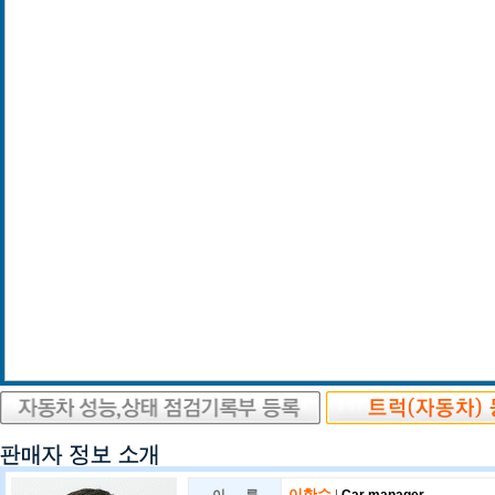
이한수
|