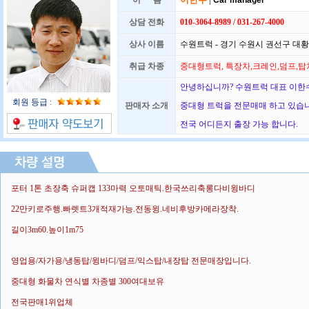
이 름
Car manager
상담 전화
010-3064-8989 / 031-267-4000
상사 이름
수원트럭 - 경기 수원시 권선구 대황교
취급 차종
중대형트럭, 특장차,크레인,덤프,탑
안녕하십니까? 수원트럭 대표 이한수
회원 등급
:
판매자 소개
중대형 트럭을 전문매매 하고 있습
전국 어디든지 출장 가능 합니다.
포터 1톤 초장축 슈퍼캡 133마력 오토매틱.한국쓰리축롱다비윙바디
22만키로주행.빠렛트3개적재가능.전동윙.네비후방카메라장착.
길이3m60.높이1m75
영업용/자가용/냉동탑/윙바디/덤프/익스탑/내장탑 전문매장입니다.
중대형 화물차 연식별 차종별 300여대보유
전국판매1위업체