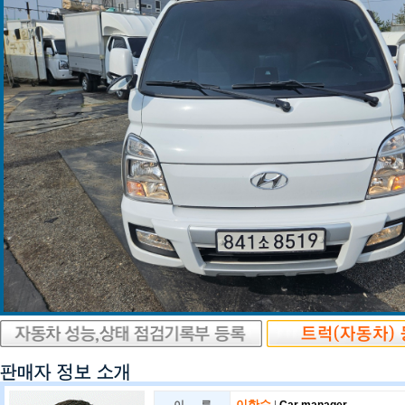
이한수
|