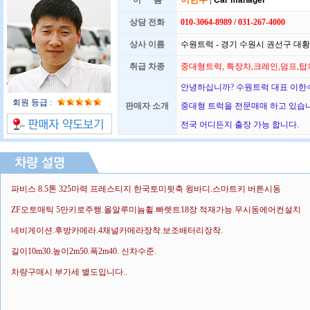
이 름
Car manager
상담 전화
010-3064-8989 / 031-267-4000
상사 이름
수원트럭 - 경기 수원시 권선구 대황교
취급 차종
중대형트럭, 특장차,크레인,덤프,탑
안녕하십니까? 수원트럭 대표 이한수
회원 등급
:
판매자 소개
중대형 트럭을 전문매매 하고 있습
전국 어디든지 출장 가능 합니다.
파비스 8.5톤 325마력 프레스티지 한국토미뒷축 윙바디.스마트키 버튼시동
ZF오토매틱 5만키로주행.올알루미늄휠.빠렛트18장 적재가능.무시동에어컨설치
네비게이션.후방카메라.4채널카메라장착.보조배터리장착.
길이10m30.높이2m50.폭2m40. 신차수준.
차량구매시 부가세 별도입니다..