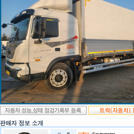
이한수
|