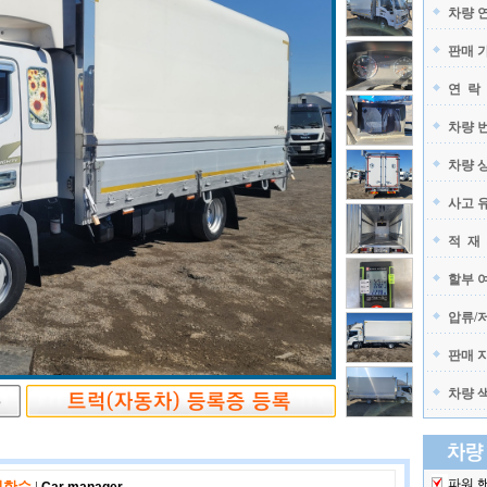
차량 
판매 
연 락
차량 
차량 
사고 
적 재
할부 
압류/
판매 
차량 
파워 
이한수
|