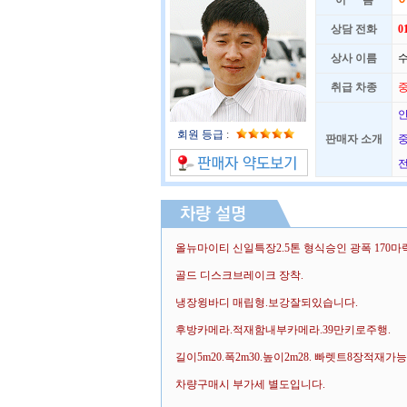
이 름
상담 전화
0
상사 이름
수
취급 차종
중
안
회원 등급
:
판매자 소개
중
전
올뉴마이티 신일특장2.5톤 형식승인 광폭 170마
골드 디스크브레이크 장착.
냉장윙바디 매립형.보강잘되있습니다.
후방카메라.적재함내부카메라.39만키로주행.
길이5m20.폭2m30.높이2m28. 빠렛트8장적재가능
차량구매시 부가세 별도입니다.