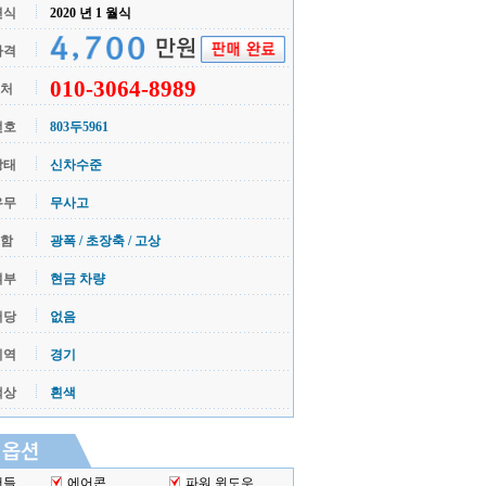
연식
2020 년 1 월식
가격
010-3064-8989
 처
번호
803두5961
상태
신차수준
유무
무사고
 함
광폭 / 초장축 / 고상
여부
현금 차량
저당
없음
지역
경기
색상
흰색
핸들
에어콘
파워 윈도우