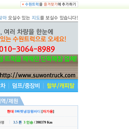
현대
8빠렛냉장윙바디
[
자가용
]
차명
3.5 톤
3 인승
/ 398379 Km