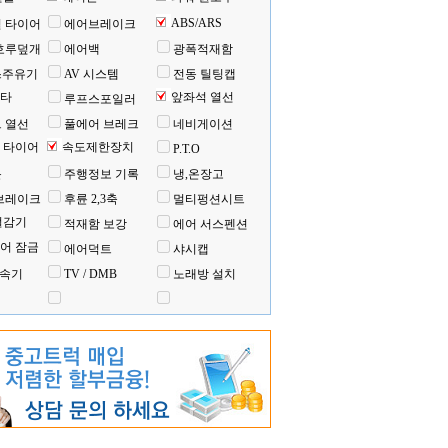
ABS/ARS
 타이어
에어브레이크
호루덮개
에어백
광폭적재함
스주유기
AV 시스템
전동 틸팅캡
타
앞좌석 열선
루프스포일러
 열선
풀에어 브레크
네비게이션
 타이어
속도제한장치
P.T.O
문
주행정보 기록
냉,온장고
브레이크
후륜 2,3축
멀티펑션시트
절감기
적재함 보강
에어 서스펜션
어 잠금
에어덕트
샤시캡
변속기
TV / DMB
노래방 설치