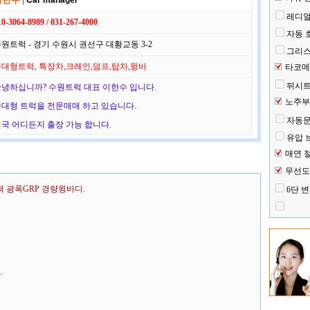
Car manager
레디얼
10-3064-8989 / 031-267-4000
자동 
원트럭 - 경기 수원시 권선구 대황교동 3-2
그리
대형트럭, 특장차,크레인,덤프,탑차,윙바
타코메
뒤시트
녕하십니까? 수원트럭 대표 이한수 입니다.
노주부
대형 트럭을 전문매매 하고 있습니다.
자동
국 어디든지 출장 가능 합니다.
유압 
매연 
무선도
력 광폭GRP 경량윙바디.
6단 
.