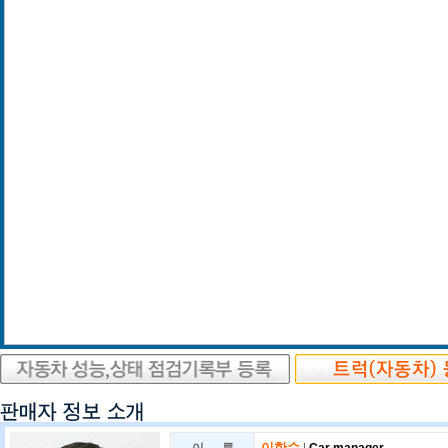
이한수
|