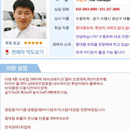
이 름
Car manager
상담 전화
010-3064-8989 / 031-267-4000
상사 이름
수원트럭 - 경기 수원시 권선구 대황교
취급 차종
중대형트럭, 특장차,크레인,덤프,탑
안녕하십니까? 수원트럭 대표 이한수
회원 등급
:
판매자 소개
중대형 트럭을 전문매매 하고 있습
전국 어디든지 출장 가능 합니다.
더쎈 4톤 슈퍼캡 186마력 에어브레이크.챔바.오토매틱.8만키로주행.
타이어 올 90%.상태매우양호함.네비게이션.후방카메라.블랙박스.
바닥평판.이동식칸막이장착.
길이5m20.폭2m30.높이1m95.8빠렛트가능.
영업용/자가용/냉동탑/윙바디/덤프/익스탑/내장탑 전문매장입니다.
중대형 화물차 연식별 차종별 300여대보유
전국판매1위업체