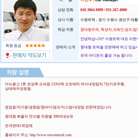
이 름
Car manager
상담 전화
010-3064-8989 / 031-267-4000
상사 이름
수원트럭 - 경기 수원시 권선구 대황교
취급 차종
중대형트럭, 특장차,크레인,덤프,탑
안녕하십니까? 수원트럭 대표 이한수
회원 등급
:
판매자 소개
중대형 트럭을 전문매매 하고 있습
전국 어디든지 출장 가능 합니다.
더뉴봉고 1톤 초장축 슈퍼캡 133마력 오토매틱 하이내장탑차.7만키로주행.
상태매우양호함.
영업용/자가용/냉동탑/윙바디/덤프/익스탑/내장탑 전문매장입니다.
중대형 화물차 연식별 차종별 300여대보유
전국판매1위업체
홈페이지 주소: http://www.suwontruck.com