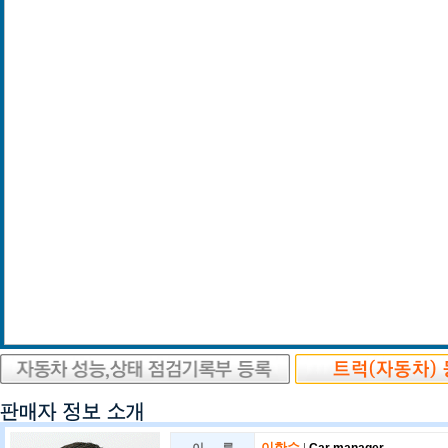
이한수
|