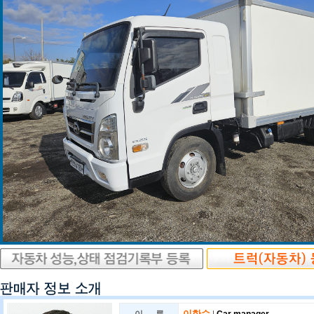
이한수
|