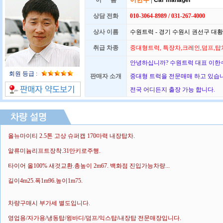
이 름
Car manager
상담 전화
010-3064-8989 / 031-267-4000
상사 이름
수원트럭 - 경기 수원시 권선구 대황교
취급 차종
중대형트럭, 특장차,크레인,덤프,탑
안녕하십니까? 수원트럭 대표 이한수
회원 등급
:
판매자 소개
중대형 트럭을 전문매매 하고 있습
전국 어디든지 출장 가능 합니다.
올뉴마이티 2.5톤 고상 슈퍼캡 170마력 내장탑차.
알류미늄리프트장착.31만키로주행.
타이어 올100% 새것교환.총높이 2m67. 백화점 진입가능차량...
길이4m25.폭1m96.높이1m75.
차량구매시 부가세 별도입니다.
영업용/자가용/냉동탑/윙바디/덤프/익스탑/내장탑 전문매장입니다.