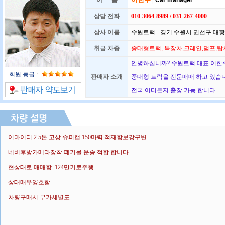
이 름
Car manager
상담 전화
010-3064-8989 / 031-267-4000
상사 이름
수원트럭 - 경기 수원시 권선구 대황교
취급 차종
중대형트럭, 특장차,크레인,덤프,탑
안녕하십니까? 수원트럭 대표 이한수
회원 등급
:
판매자 소개
중대형 트럭을 전문매매 하고 있습
전국 어디든지 출장 가능 합니다.
이마이티 2.5톤 고상 슈퍼캡 150마력 적재함보강구변.
네비후방카메라장착.폐기물 운송 적합 합니다...
현상태로 매매함..124만키로주행.
상태매우양호함.
차량구매시 부가세별도.