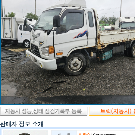
이한수
|