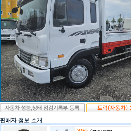
이한수
|