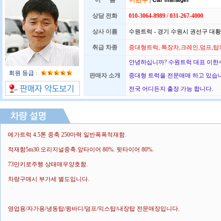
이 름
Car manager
상담 전화
010-3064-8989 / 031-267-4000
상사 이름
수원트럭 - 경기 수원시 권선구 대황교
취급 차종
중대형트럭, 특장차,크레인,덤프,탑
안녕하십니까? 수원트럭 대표 이한수
회원 등급
:
판매자 소개
중대형 트럭을 전문매매 하고 있습
전국 어디든지 출장 가능 합니다.
메가트럭 4.5톤 중축 250마력 일반폭폭적재함.
적재함5m30.오리지널중축.앞타이어 80%. 뒷타이어 80%.
73만키로주행 상태매우양호함.
차량구매시 부가세 별도입니다.
영업용/자가용/냉동탑/윙바디/덤프/익스탑/내장탑 전문매장입니다.